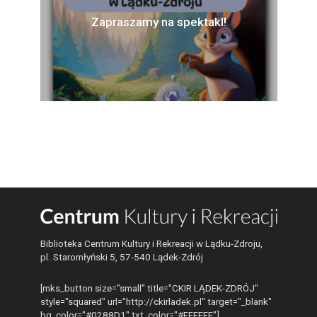
Zapraszamy na spektakl!
Biblioteka Centrum Kultury i Rekreacji w Lądku-Zdroju,
pl. Staromłyński 5, 57-540 Lądek-Zdrój
[mks_button size="small" title="CKIR LĄDEK-ZDRÓJ"
style="squared" url="http://ckirladek.pl" target="_blank"
bg_color="#0288D1" txt_color="#FFFFFF"]