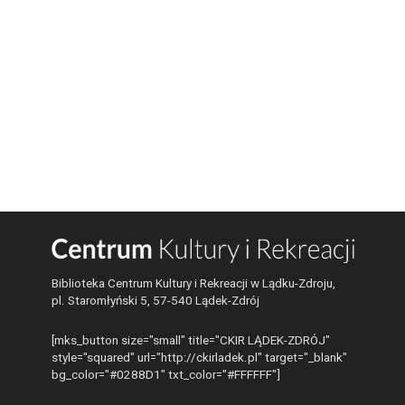
Biblioteka Centrum Kultury i Rekreacji w Lądku-Zdroju,
pl. Staromłyński 5, 57-540 Lądek-Zdrój
[mks_button size="small" title="CKIR LĄDEK-ZDRÓJ"
style="squared" url="http://ckirladek.pl" target="_blank"
bg_color="#0288D1" txt_color="#FFFFFF"]